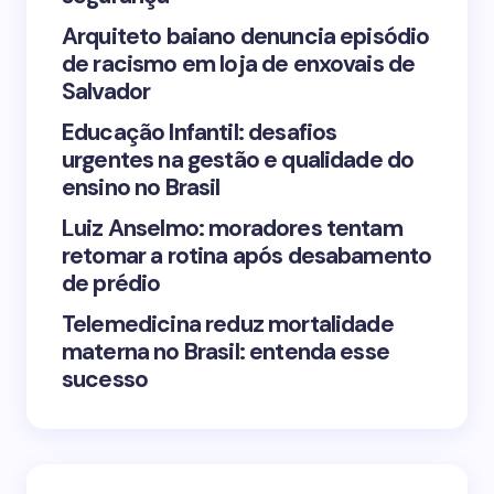
Arquiteto baiano denuncia episódio
de racismo em loja de enxovais de
Save my name and email in this browser for the
Salvador
next time I comment.
Educação Infantil: desafios
urgentes na gestão e qualidade do
Submit Comment
ensino no Brasil
Luiz Anselmo: moradores tentam
retomar a rotina após desabamento
de prédio
Telemedicina reduz mortalidade
materna no Brasil: entenda esse
sucesso