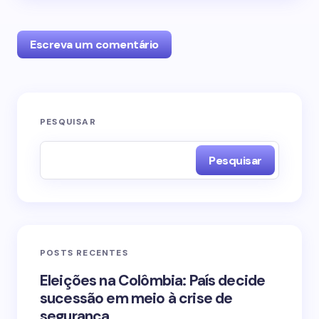
Escreva um comentário
O seu endereço de e-mail não será publicado.
PESQUISAR
Campos obrigatórios são marcados com
*
Pesquisar
Name *
Email *
POSTS RECENTES
Your Comment *
Eleições na Colômbia: País decide
sucessão em meio à crise de
segurança