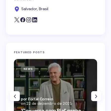
Salvador, Brasil
FEATURED POSTS
NEWS
N
por Portal Correio
por
on
22 de dezembro de 2025
on
‘Conversa com Bial’ ganha
‘O