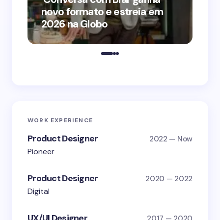
novo formato e estreia em
o 
2026 na Globo
me
WORK EXPERIENCE
Product Designer
2022 — Now
Pioneer
Product Designer
2020 — 2022
Digital
UX/UI Designer
2017 — 2020