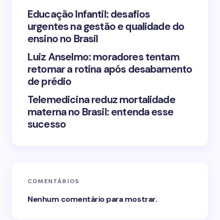
next time I comment.
Educação Infantil: desafios
urgentes na gestão e qualidade do
Submit Comment
ensino no Brasil
Luiz Anselmo: moradores tentam
retomar a rotina após desabamento
de prédio
Telemedicina reduz mortalidade
materna no Brasil: entenda esse
sucesso
COMENTÁRIOS
Nenhum comentário para mostrar.