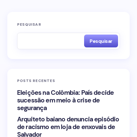
O seu endereço de e-mail não será publicado.
PESQUISAR
Campos obrigatórios são marcados com
*
Pesquisar
Name *
Email *
POSTS RECENTES
Your Comment *
Eleições na Colômbia: País decide
sucessão em meio à crise de
segurança
Arquiteto baiano denuncia episódio
de racismo em loja de enxovais de
Save my name and email in this browser for the
Salvador