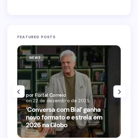
FEATURED POSTS
NEWS
N
por Portal Correio
por
on
22 de dezembro de 2025
on
‘Conversa com Bial’ ganha
‘O
novo formato e estreia em
o 
2026 na Globo
me