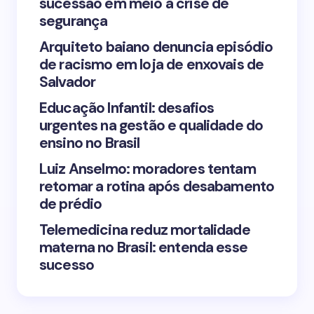
sucessão em meio à crise de
segurança
Arquiteto baiano denuncia episódio
de racismo em loja de enxovais de
Save my name and email in this browser for the
Salvador
next time I comment.
Educação Infantil: desafios
urgentes na gestão e qualidade do
Submit Comment
ensino no Brasil
Luiz Anselmo: moradores tentam
retomar a rotina após desabamento
de prédio
Telemedicina reduz mortalidade
materna no Brasil: entenda esse
sucesso