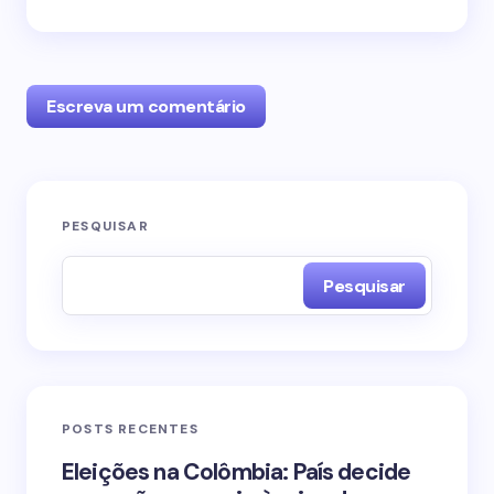
Escreva um comentário
O seu endereço de e-mail não será publicado.
PESQUISAR
Campos obrigatórios são marcados com
*
Pesquisar
Name *
Email *
POSTS RECENTES
Your Comment *
Eleições na Colômbia: País decide