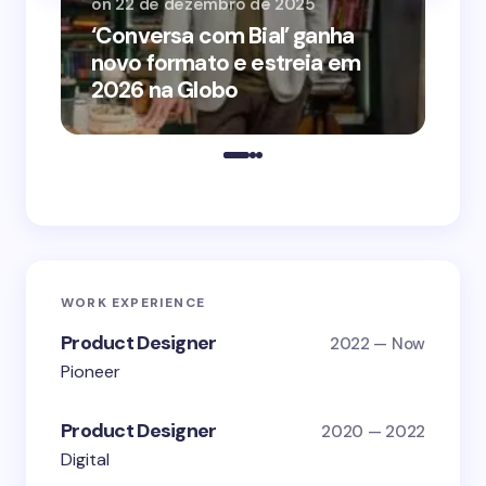
on
22 de dezembro de 2025
on
‘Conversa com Bial’ ganha
‘O
novo formato e estreia em
o 
2026 na Globo
me
WORK EXPERIENCE
Product Designer
2022 — Now
Pioneer
Product Designer
2020 — 2022
Digital