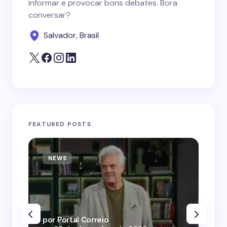
informar e provocar bons debates. Bora
conversar?
Salvador, Brasil
FEATURED POSTS
NEWS
N
por Portal Correio
por