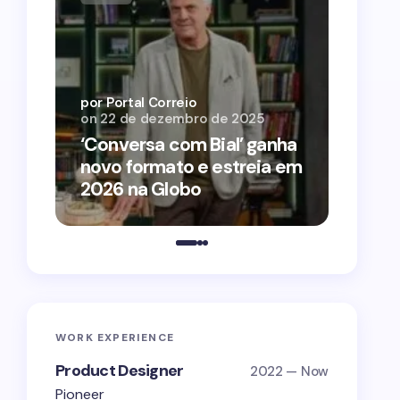
por Por
on
12 
por Portal Correio
on
22 de dezembro de 2025
‘O Ag
‘Conversa com Bial’ ganha
conqu
novo formato e estreia em
2026 
2026 na Globo
estra
WORK EXPERIENCE
Product Designer
2022 — Now
Pioneer