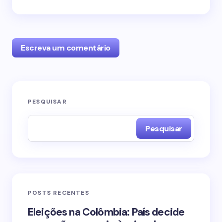
Escreva um comentário
O seu endereço de e-mail não será publicado.
PESQUISAR
Campos obrigatórios são marcados com
*
Pesquisar
Name *
Email *
POSTS RECENTES
Your Comment *
Eleições na Colômbia: País decide