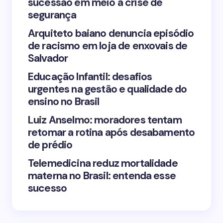
sucessão em meio à crise de
segurança
Arquiteto baiano denuncia episódio
de racismo em loja de enxovais de
Save my name and email in this browser for the
Salvador
next time I comment.
Educação Infantil: desafios
urgentes na gestão e qualidade do
Submit Comment
ensino no Brasil
Luiz Anselmo: moradores tentam
retomar a rotina após desabamento
de prédio
Telemedicina reduz mortalidade
materna no Brasil: entenda esse
sucesso