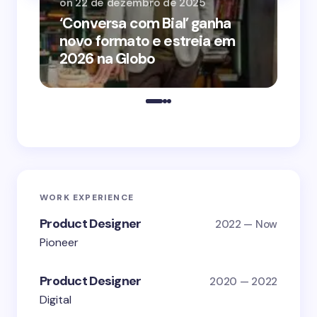
on
22 de dezembro de 2025
on
‘Conversa com Bial’ ganha
‘O
novo formato e estreia em
o 
2026 na Globo
me
WORK EXPERIENCE
Product Designer
2022 — Now
Pioneer
Product Designer
2020 — 2022
Digital