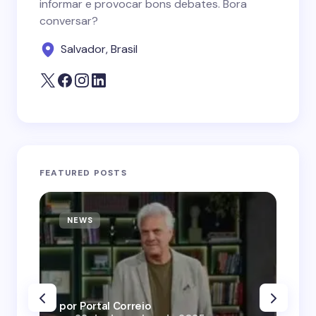
informar e provocar bons debates. Bora
conversar?
Salvador, Brasil
FEATURED POSTS
NEWS
N
por Portal Correio
por