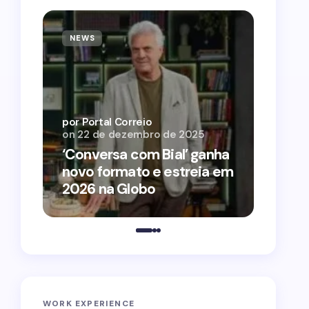
NEWS
NEWS
por Por
on
12 
por Portal Correio
on
22 de dezembro de 2025
‘O Ag
‘Conversa com Bial’ ganha
conqu
novo formato e estreia em
2026 
2026 na Globo
estra
WORK EXPERIENCE