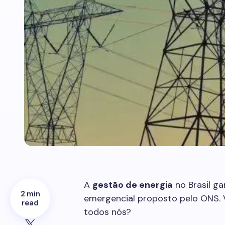
A
gestão de energia
no Brasil g
2 min
emergencial proposto pelo ONS. V
read
todos nós?