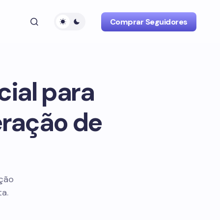
Comprar Seguidores
ial para
eração de
ação
a.