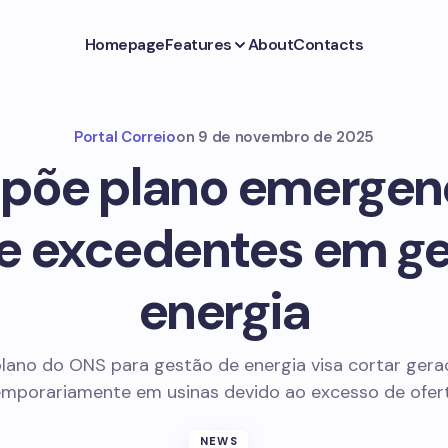
Homepage
Features
About
Contacts
Portal Correio
on
9 de novembro de 2025
põe plano emergenc
e excedentes em g
energia
lano do ONS para gestão de energia visa cortar ger
emporariamente em usinas devido ao excesso de ofert
NEWS