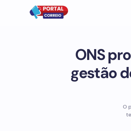
ONS pro
gestão d
O p
t