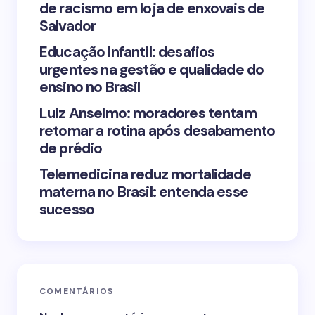
de racismo em loja de enxovais de
Save my name and email in this browser for the
Salvador
next time I comment.
Educação Infantil: desafios
urgentes na gestão e qualidade do
Submit Comment
ensino no Brasil
Luiz Anselmo: moradores tentam
retomar a rotina após desabamento
de prédio
Telemedicina reduz mortalidade
materna no Brasil: entenda esse
sucesso
COMENTÁRIOS