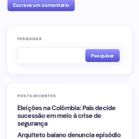
Escreva um comentário
O seu endereço de e-mail não será publicado.
PESQUISAR
Campos obrigatórios são marcados com
*
Pesquisar
Name *
Email *
POSTS RECENTES
Your Comment *
Eleições na Colômbia: País decide
sucessão em meio à crise de
segurança
Arquiteto baiano denuncia episódio