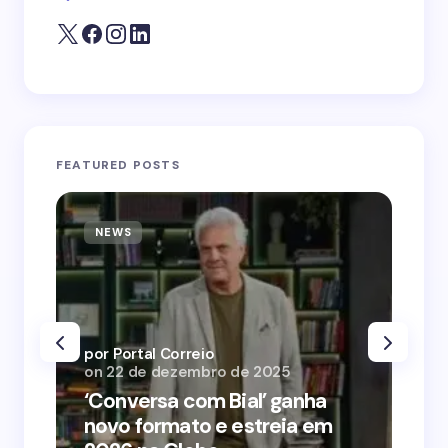
FEATURED POSTS
NEWS
N
por Portal Correio
por
on
22 de dezembro de 2025
on
‘Conversa com Bial’ ganha
‘O
novo formato e estreia em
o 