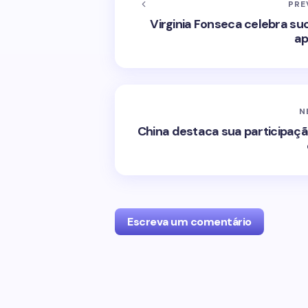
PRE
Virginia Fonseca celebra s
ap
N
China destaca sua participaç
Escreva um comentário
O seu endereço de e-mail não será p