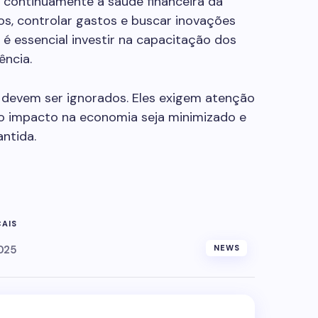
r continuamente a saúde financeira da
atos, controlar gastos e buscar inovações
 é essencial investir na capacitação dos
ência.
ão devem ser ignorados. Eles exigem atenção
 o impacto na economia seja minimizado e
ntida.
CAIS
025
NEWS