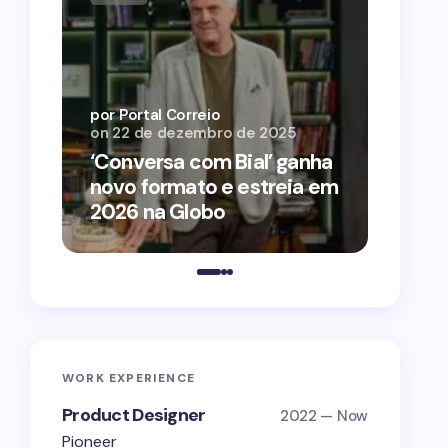
por Por
on
12 
por Portal Correio
on
22 de dezembro de 2025
‘O Ag
‘Conversa com Bial’ ganha
conqu
novo formato e estreia em
2026 
2026 na Globo
estra
WORK EXPERIENCE
Product Designer
2022 — Now
Pioneer