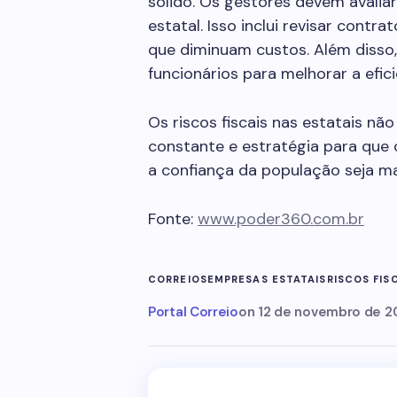
sólido. Os gestores devem avalia
estatal. Isso inclui revisar contr
que diminuam custos. Além disso,
funcionários para melhorar a efici
Os riscos fiscais nas estatais n
constante e estratégia para que
a confiança da população seja ma
Fonte:
www.poder360.com.br
CORREIOS
EMPRESAS ESTATAIS
RISCOS FIS
Portal Correio
on
12 de novembro de 2