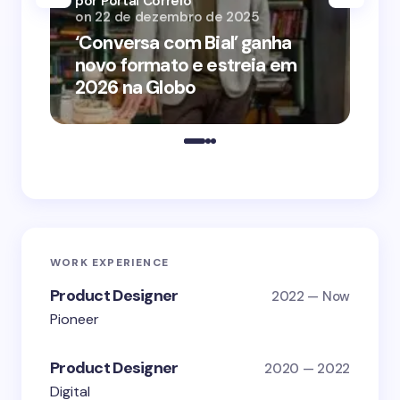
por Portal Correio
por
on
22 de dezembro de 2025
on
‘Conversa com Bial’ ganha
‘O
novo formato e estreia em
o 
2026 na Globo
me
WORK EXPERIENCE
Product Designer
2022 — Now
Pioneer
Product Designer
2020 — 2022
Digital