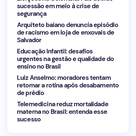
sucessão em meio à crise de
segurança
Arquiteto baiano denuncia episódio
de racismo em loja de enxovais de
Save my name and email in this browser for the
Salvador
next time I comment.
Educação Infantil: desafios
urgentes na gestão e qualidade do
Submit Comment
ensino no Brasil
Luiz Anselmo: moradores tentam
retomar a rotina após desabamento
de prédio
Telemedicina reduz mortalidade
materna no Brasil: entenda esse
sucesso