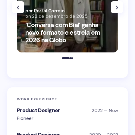
por Portal Correio
por
on
22 de dezembro de 2025
on
‘Conversa com Bial’ ganha
‘O
novo formato e estreia em
o 
2026 na Globo
me
WORK EXPERIENCE
Product Designer
2022 — Now
Pioneer
Product Designer
2020 — 2022