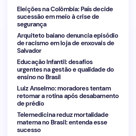
Your Comment *
Eleições na Colômbia: País decide
sucessão em meio à crise de
segurança
Arquiteto baiano denuncia episódio
de racismo em loja de enxovais de
Save my name and email in this browser for the
Salvador
next time I comment.
Educação Infantil: desafios
urgentes na gestão e qualidade do
Submit Comment
ensino no Brasil
Luiz Anselmo: moradores tentam
retomar a rotina após desabamento
de prédio
Telemedicina reduz mortalidade
materna no Brasil: entenda esse
sucesso