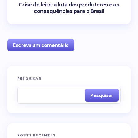
Crise do leite: a luta dos produtores e as
consequências para o Brasil
Escreva um comentário
O seu endereço de e-mail não será publicado.
PESQUISAR
Campos obrigatórios são marcados com
*
Pesquisar
Name *
Email *
POSTS RECENTES