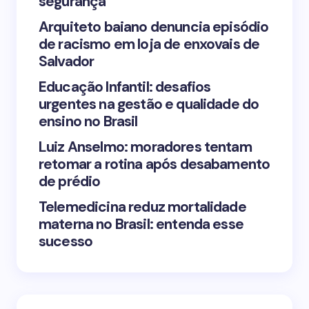
segurança
Arquiteto baiano denuncia episódio
de racismo em loja de enxovais de
Save my name and email in this browser for the
Salvador
next time I comment.
Educação Infantil: desafios
urgentes na gestão e qualidade do
Submit Comment
ensino no Brasil
Luiz Anselmo: moradores tentam
retomar a rotina após desabamento
de prédio
Telemedicina reduz mortalidade
materna no Brasil: entenda esse
sucesso