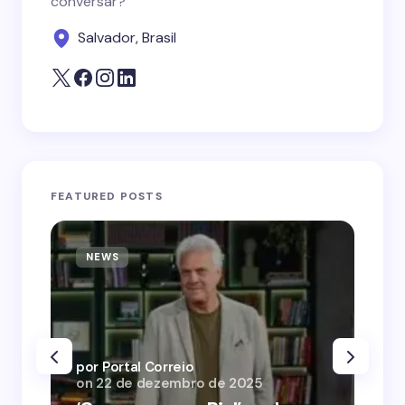
conversar?
Salvador, Brasil
FEATURED POSTS
NEWS
N
por Portal Correio
por
on
22 de dezembro de 2025
on