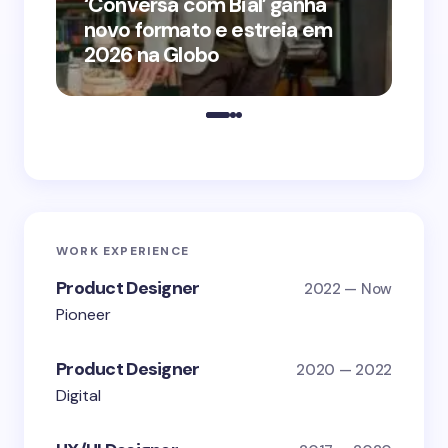
‘Conversa com Bial’ ganha
‘O
novo formato e estreia em
o 
2026 na Globo
me
WORK EXPERIENCE
Product Designer
2022 — Now
Pioneer
Product Designer
2020 — 2022
Digital