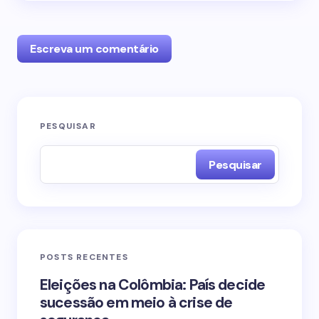
Escreva um comentário
O seu endereço de e-mail não será publicado.
PESQUISAR
Campos obrigatórios são marcados com
*
Pesquisar
Name *
Email *
POSTS RECENTES
Your Comment *
Eleições na Colômbia: País decide
sucessão em meio à crise de