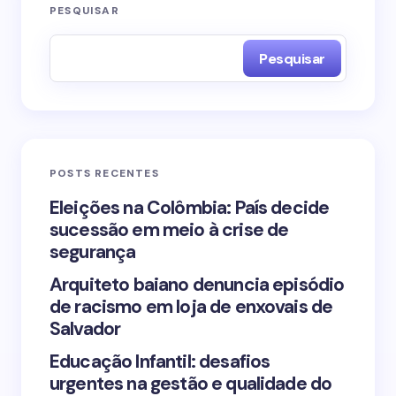
O seu endereço de e-mail não será publicado.
PESQUISAR
Campos obrigatórios são marcados com
*
Pesquisar
Name *
Email *
POSTS RECENTES
Your Comment *
Eleições na Colômbia: País decide
sucessão em meio à crise de
segurança
Arquiteto baiano denuncia episódio
de racismo em loja de enxovais de
Save my name and email in this browser for the
Salvador
next time I comment.
Educação Infantil: desafios
urgentes na gestão e qualidade do
Submit Comment