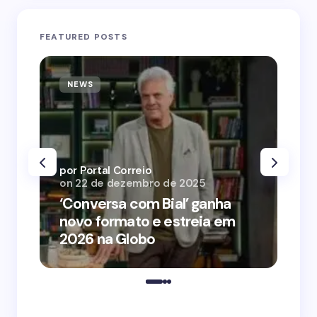
FEATURED POSTS
NEWS
N
por Portal Correio
por
on
22 de dezembro de 2025
on
‘Conversa com Bial’ ganha
‘O
novo formato e estreia em
o 
2026 na Globo
me