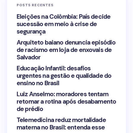
POSTS RECENTES
Your Comment *
Eleições na Colômbia: País decide
sucessão em meio à crise de
segurança
Arquiteto baiano denuncia episódio
de racismo em loja de enxovais de
Save my name and email in this browser for the
Salvador
next time I comment.
Educação Infantil: desafios
urgentes na gestão e qualidade do
Submit Comment
ensino no Brasil
Luiz Anselmo: moradores tentam
retomar a rotina após desabamento
de prédio
Telemedicina reduz mortalidade
materna no Brasil: entenda esse