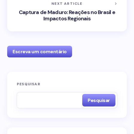
NEXT ARTICLE
Captura de Maduro: Reações no Brasil e
Impactos Regionais
Escreva um comentário
O seu endereço de e-mail não será publicado.
PESQUISAR
Campos obrigatórios são marcados com
*
Pesquisar
Name *
Email *