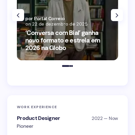
por Portal Correio
por
on
22 de dezembro de 2025
on
‘Conversa com Bial’ ganha
‘O
novo formato e estreia em
o 
2026 na Globo
me
WORK EXPERIENCE
Product Designer
2022 — Now
Pioneer