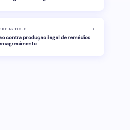
EXT ARTICLE
ção contra produção ilegal de remédios
 emagrecimento
ublicado.
Campos obrigatórios são marcados
Email *