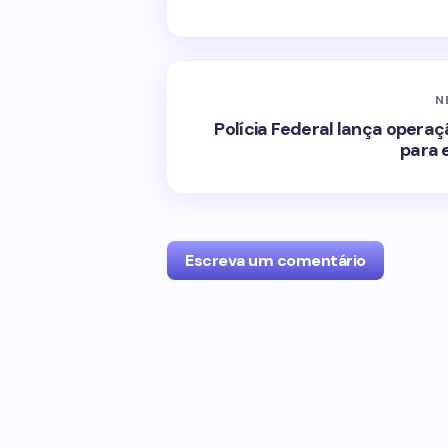
N
Polícia Federal lança opera
para
Escreva um comentário
O seu endereço de e-mail não será p
com
*
Name *