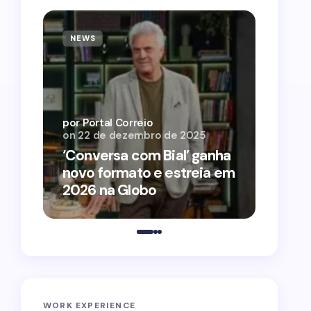
NEWS
NEWS
por Por
on
12 
por Portal Correio
on
22 de dezembro de 2025
‘O Ag
‘Conversa com Bial’ ganha
conqu
novo formato e estreia em
2026 
2026 na Globo
estra
WORK EXPERIENCE