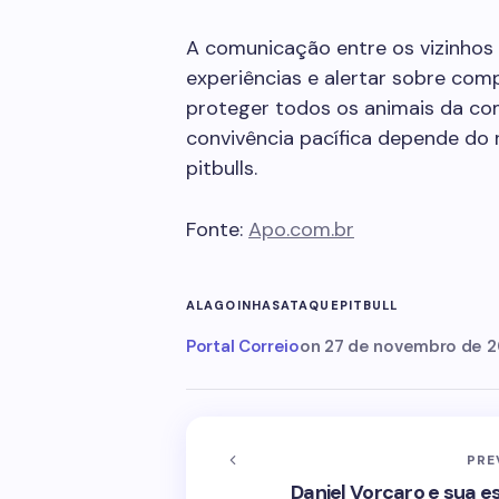
A comunicação entre os vizinhos
experiências e alertar sobre co
proteger todos os animais da com
convivência pacífica depende do 
pitbulls.
Fonte:
Apo.com.br
ALAGOINHAS
ATAQUE
PITBULL
Portal Correio
on
27 de novembro de 
PRE
Daniel Vorcaro e sua 