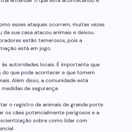
ntal entender o que está acontecendo e
como esses ataques ocorrem, muitas vezes
u da sua casa atacou animais e deixou
oradores estão temerosos, pois a
imação está em jogo.
às autoridades locais. É importante que
es do que pode acontecer e que tomem
mais. Além disso, a comunidade está
s medidas de segurança.
ar o registro de animais de grande porte
icar os cães potencialmente perigosos e a
nscientização sobre como lidar com
ncial.