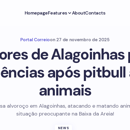
Homepage
Features
About
Contacts
Portal Correio
on
27 de novembro de 2025
ores de Alagoinhas
ências após pitbull
animais
usa alvoroço em Alagoinhas, atacando e matando anim
situação preocupante na Baixa da Areia!
NEWS