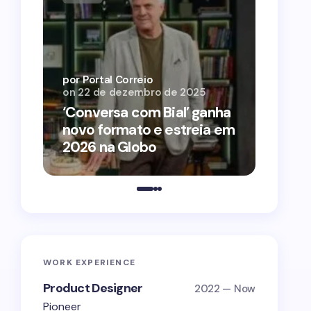
por Por
on
12 
por Portal Correio
on
22 de dezembro de 2025
‘O Ag
‘Conversa com Bial’ ganha
conqu
novo formato e estreia em
2026 
2026 na Globo
estra
WORK EXPERIENCE
Product Designer
2022 — Now
Pioneer