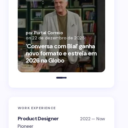
por Por
on
12 
por Portal Correio
on
22 de dezembro de 2025
‘O Ag
‘Conversa com Bial’ ganha
conqu
novo formato e estreia em
2026 
2026 na Globo
estra
WORK EXPERIENCE
Product Designer
2022 — Now
Pioneer