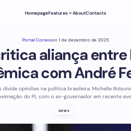
Homepage
Features
About
Contacts
Portal Correio
on
1 de dezembro de 2025
ritica aliança entre 
lêmica com André F
divide opiniões na política brasileira. Michelle Bolsona
oximação do PL com o ex-governador em recente eve
NEWS