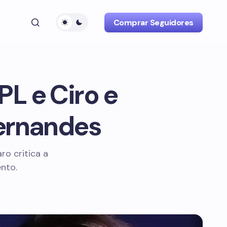
Comprar Seguidores
PL e Ciro e
ernandes
ro critica a
nto.