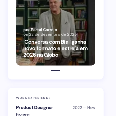
por Por
on
12 
por Portal Correio
on
22 de dezembro de 2025
‘O Ag
‘Conversa com Bial’ ganha
conqu
novo formato e estreia em
2026 
2026 na Globo
estra
WORK EXPERIENCE
Product Designer
2022 — Now
Pioneer