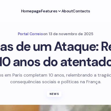
Homepage
Features
About
Contacts
Portal Correio
on
13 de novembro de 2025
s de um Ataque: R
10 anos do atentad
s em Paris completam 10 anos, relembrando a tragéd
consequências sociais e políticas na França.
NEWS