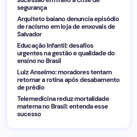
sucessão em meio à crise de
segurança
Arquiteto baiano denuncia episódio
de racismo em loja de enxovais de
Save my name and email in this browser for the
Salvador
next time I comment.
Educação Infantil: desafios
urgentes na gestão e qualidade do
Submit Comment
ensino no Brasil
Luiz Anselmo: moradores tentam
retomar a rotina após desabamento
de prédio
Telemedicina reduz mortalidade
materna no Brasil: entenda esse
sucesso