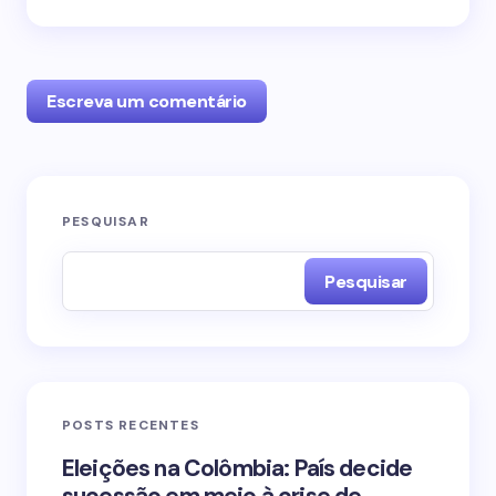
Escreva um comentário
O seu endereço de e-mail não será publicado.
PESQUISAR
Campos obrigatórios são marcados com
*
Pesquisar
Name *
Email *
POSTS RECENTES
Your Comment *
Eleições na Colômbia: País decide