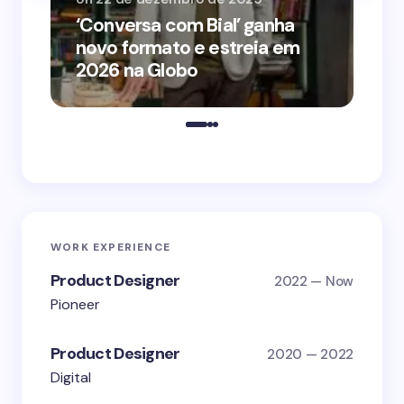
‘Conversa com Bial’ ganha
‘O
novo formato e estreia em
o 
2026 na Globo
me
WORK EXPERIENCE
Product Designer
2022 — Now
Pioneer
Product Designer
2020 — 2022
Digital