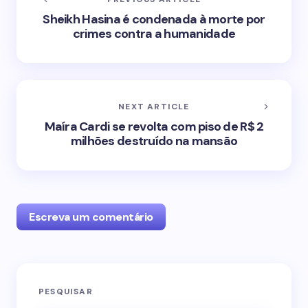
Sheikh Hasina é condenada à morte por
crimes contra a humanidade
NEXT ARTICLE
Maíra Cardi se revolta com piso de R$ 2
milhões destruído na mansão
Escreva um comentário
O seu endereço de e-mail não será publicado.
PESQUISAR
Campos obrigatórios são marcados com
*