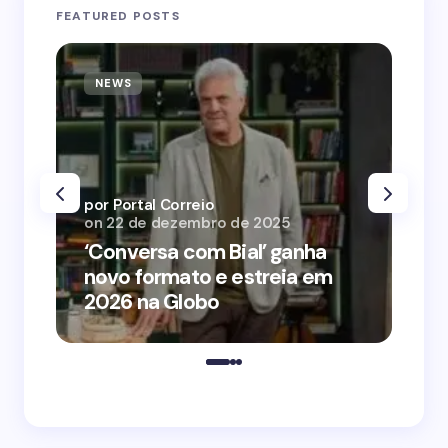
FEATURED POSTS
NEWS
N
por Portal Correio
por
on
22 de dezembro de 2025
on
‘Conversa com Bial’ ganha
‘O
novo formato e estreia em
o 
2026 na Globo
me