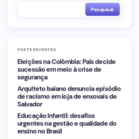
Pesquisar
Name *
Email *
POSTS RECENTES
Your Comment *
Eleições na Colômbia: País decide
sucessão em meio à crise de
segurança
Arquiteto baiano denuncia episódio
de racismo em loja de enxovais de
Save my name and email in this browser for the
Salvador
next time I comment.
Educação Infantil: desafios
urgentes na gestão e qualidade do
Submit Comment
ensino no Brasil