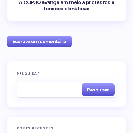
A COP30 avança em meio a protestos e
tensões climáticas
Escreva um comentário
O seu endereço de e-mail não será publicado.
PESQUISAR
Campos obrigatórios são marcados com
*
Pesquisar
Name *
Email *
POSTS RECENTES