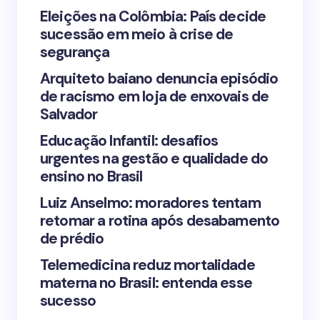
Your Comment *
Eleições na Colômbia: País decide
sucessão em meio à crise de
segurança
Arquiteto baiano denuncia episódio
de racismo em loja de enxovais de
Save my name and email in this browser for the
Salvador
next time I comment.
Educação Infantil: desafios
urgentes na gestão e qualidade do
Submit Comment
ensino no Brasil
Luiz Anselmo: moradores tentam
retomar a rotina após desabamento
de prédio
Telemedicina reduz mortalidade
materna no Brasil: entenda esse
sucesso