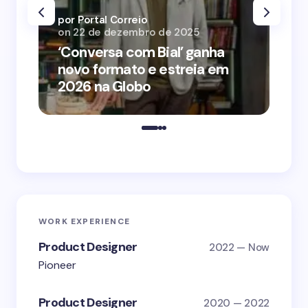
por Portal Correio
por
on
22 de dezembro de 2025
on
‘Conversa com Bial’ ganha
‘O
novo formato e estreia em
o 
2026 na Globo
me
WORK EXPERIENCE
Product Designer
2022 — Now
Pioneer
Product Designer
2020 — 2022