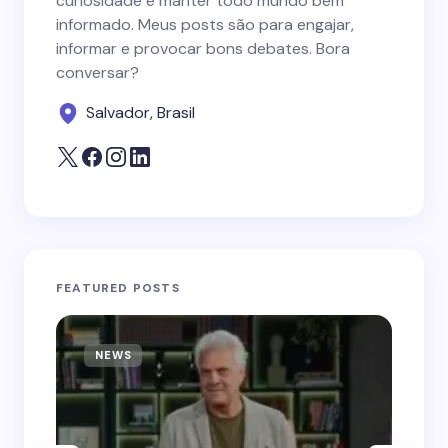
curiosidade e manter todo mundo bem
informado. Meus posts são para engajar,
informar e provocar bons debates. Bora
conversar?
Salvador, Brasil
FEATURED POSTS
NEWS
N