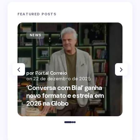
FEATURED POSTS
NEWS
N
por Portal Correio
por
on
22 de dezembro de 2025
on
‘Conversa com Bial’ ganha
‘O
novo formato e estreia em
o 
2026 na Globo
me