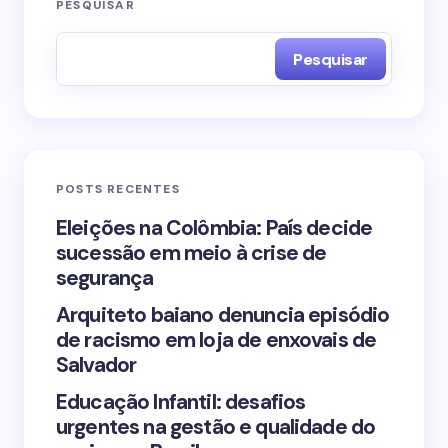
O seu endereço de e-mail não será publicado.
PESQUISAR
Campos obrigatórios são marcados com
*
Pesquisar
Name *
Email *
POSTS RECENTES
Your Comment *
Eleições na Colômbia: País decide
sucessão em meio à crise de
segurança
Arquiteto baiano denuncia episódio
de racismo em loja de enxovais de
Save my name and email in this browser for the
Salvador
next time I comment.
Educação Infantil: desafios
urgentes na gestão e qualidade do
Submit Comment