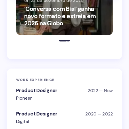
on
22 de dezembro de 2025
on
‘Conversa com Bial’ ganha
‘O
novo formato e estreia em
o 
2026 na Globo
me
WORK EXPERIENCE
Product Designer
2022 — Now
Pioneer
Product Designer
2020 — 2022
Digital