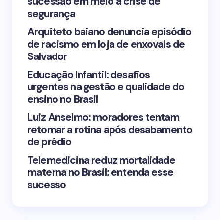
sucessão em meio à crise de
segurança
Arquiteto baiano denuncia episódio
de racismo em loja de enxovais de
Save my name and email in this browser for the
Salvador
next time I comment.
Educação Infantil: desafios
urgentes na gestão e qualidade do
Submit Comment
ensino no Brasil
Luiz Anselmo: moradores tentam
retomar a rotina após desabamento
de prédio
Telemedicina reduz mortalidade
materna no Brasil: entenda esse
sucesso