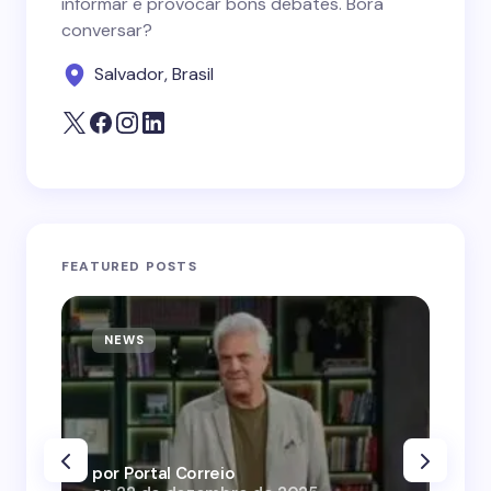
informar e provocar bons debates. Bora
conversar?
Salvador, Brasil
FEATURED POSTS
NEWS
N
por Portal Correio
por