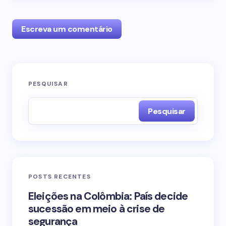
Escreva um comentário
O seu endereço de e-mail não será publicado.
PESQUISAR
Campos obrigatórios são marcados com
*
Pesquisar
Name *
Email *
POSTS RECENTES
Your Comment *
Eleições na Colômbia: País decide
sucessão em meio à crise de
segurança