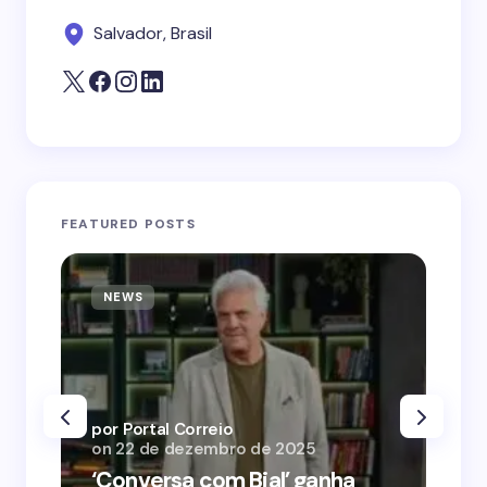
Salvador, Brasil
FEATURED POSTS
NEWS
N
por Portal Correio
por
on
22 de dezembro de 2025
on
‘Conversa com Bial’ ganha
‘O