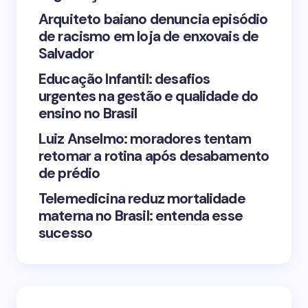
Arquiteto baiano denuncia episódio
de racismo em loja de enxovais de
Save my name and email in this browser for the
Salvador
next time I comment.
Educação Infantil: desafios
urgentes na gestão e qualidade do
Submit Comment
ensino no Brasil
Luiz Anselmo: moradores tentam
retomar a rotina após desabamento
de prédio
Telemedicina reduz mortalidade
materna no Brasil: entenda esse
sucesso