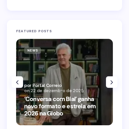
FEATURED POSTS
NEWS
N
por Portal Correio
por
on
22 de dezembro de 2025
on
‘Conversa com Bial’ ganha
‘O
novo formato e estreia em
o 
2026 na Globo
me