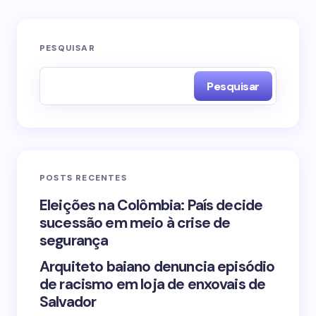
O seu endereço de e-mail não será publicado.
PESQUISAR
Campos obrigatórios são marcados com
*
Pesquisar
Name *
Email *
POSTS RECENTES
Your Comment *
Eleições na Colômbia: País decide
sucessão em meio à crise de
segurança
Arquiteto baiano denuncia episódio
de racismo em loja de enxovais de
Save my name and email in this browser for the
Salvador
next time I comment.