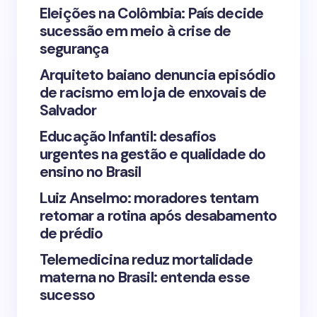
Your Comment *
Eleições na Colômbia: País decide
sucessão em meio à crise de
segurança
Arquiteto baiano denuncia episódio
de racismo em loja de enxovais de
Save my name and email in this browser for the
Salvador
next time I comment.
Educação Infantil: desafios
urgentes na gestão e qualidade do
Submit Comment
ensino no Brasil
Luiz Anselmo: moradores tentam
retomar a rotina após desabamento
de prédio
Telemedicina reduz mortalidade
materna no Brasil: entenda esse
sucesso