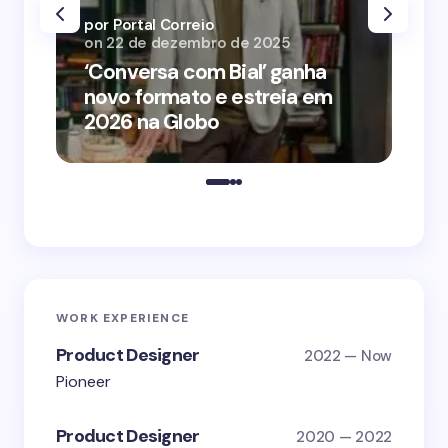
por Portal Correio
por
on
22 de dezembro de 2025
on
‘Conversa com Bial’ ganha
‘O
novo formato e estreia em
o 
2026 na Globo
me
WORK EXPERIENCE
Product Designer
2022 — Now
Pioneer
Product Designer
2020 — 2022