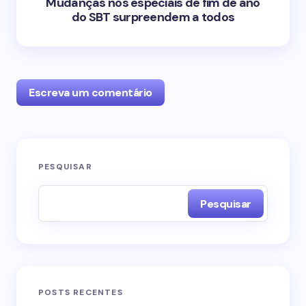
Mudanças nos especiais de fim de ano
do SBT surpreendem a todos
Escreva um comentário
O seu endereço de e-mail não será publicado.
PESQUISAR
Campos obrigatórios são marcados com
*
Pesquisar
Name *
Email *
POSTS RECENTES