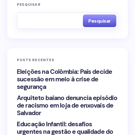
O seu endereço de e-mail não será publicado.
PESQUISAR
Campos obrigatórios são marcados com
*
Pesquisar
Name *
Email *
POSTS RECENTES
Your Comment *
Eleições na Colômbia: País decide
sucessão em meio à crise de
segurança
Arquiteto baiano denuncia episódio
de racismo em loja de enxovais de
Save my name and email in this browser for the
Salvador
next time I comment.
Educação Infantil: desafios
urgentes na gestão e qualidade do
Submit Comment