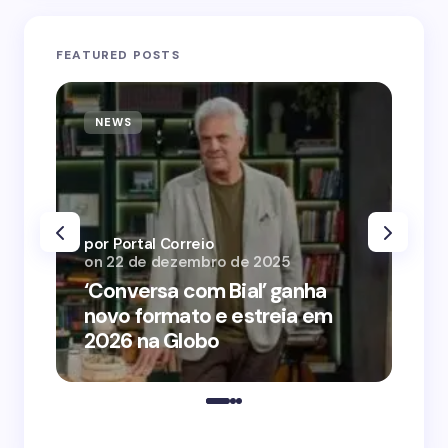
FEATURED POSTS
NEWS
N
por Portal Correio
por
on
22 de dezembro de 2025
on
‘Conversa com Bial’ ganha
‘O
novo formato e estreia em
o 
2026 na Globo
me