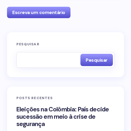
Escreva um comentário
O seu endereço de e-mail não será publicado.
PESQUISAR
Campos obrigatórios são marcados com
*
Pesquisar
Name *
Email *
POSTS RECENTES
Your Comment *
Eleições na Colômbia: País decide
sucessão em meio à crise de
segurança