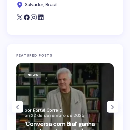
Salvador, Brasil
FEATURED POSTS
NEWS
N
por Portal Correio
por
on
22 de dezembro de 2025
on
‘Conversa com Bial’ ganha
‘O