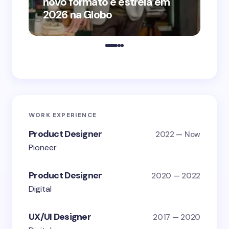
novo formato e estreia em
o 
2026 na Globo
me
WORK EXPERIENCE
Product Designer
2022 — Now
Pioneer
Product Designer
2020 — 2022
Digital
UX/UI Designer
2017 — 2020