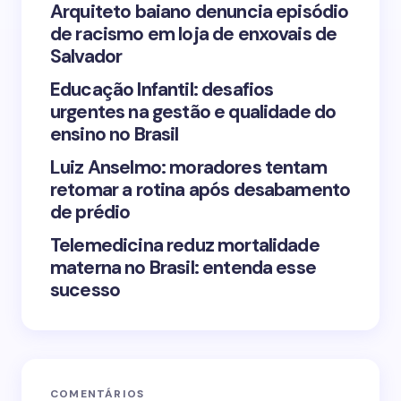
Arquiteto baiano denuncia episódio
de racismo em loja de enxovais de
Save my name and email in this browser for the
Salvador
next time I comment.
Educação Infantil: desafios
urgentes na gestão e qualidade do
Submit Comment
ensino no Brasil
Luiz Anselmo: moradores tentam
retomar a rotina após desabamento
de prédio
Telemedicina reduz mortalidade
materna no Brasil: entenda esse
sucesso
COMENTÁRIOS