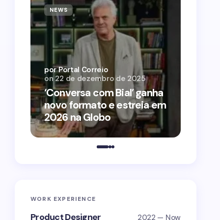
NEWS
NEWS
por Por
on
12 
por Portal Correio
on
22 de dezembro de 2025
‘O Ag
‘Conversa com Bial’ ganha
conqu
novo formato e estreia em
2026 
2026 na Globo
estra
WORK EXPERIENCE
Product Designer
2022 — Now