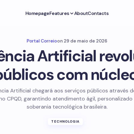
Homepage
Features
About
Contacts
Portal Correio
on
29 de maio de 2026
ência Artificial rev
públicos com núcl
ncia Artificial chegará aos serviços públicos através
no CPQD, garantindo atendimento ágil, personalizado
soberania tecnológica brasileira.
TECHNOLOGIA