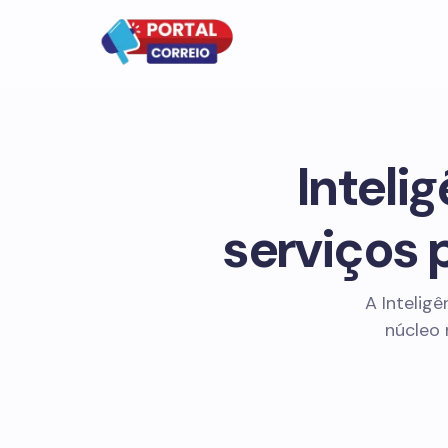
Intelig
serviços 
A Inteligê
núcleo 