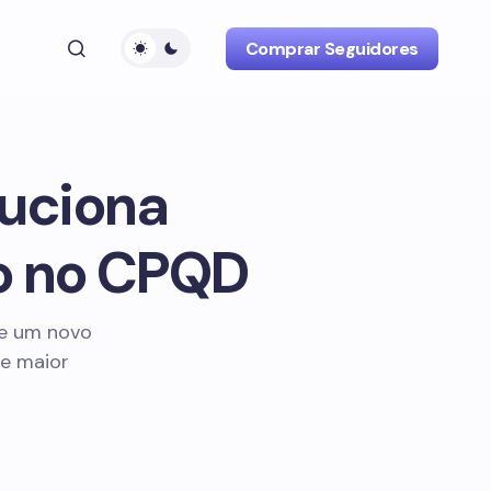
Comprar Seguidores
oluciona
eo no CPQD
 de um novo
 e maior