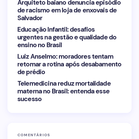
Arquiteto baiano denuncia episódio
de racismo em loja de enxovais de
Save my name and email in this browser for the
Salvador
next time I comment.
Educação Infantil: desafios
urgentes na gestão e qualidade do
Submit Comment
ensino no Brasil
Luiz Anselmo: moradores tentam
retomar a rotina após desabamento
de prédio
Telemedicina reduz mortalidade
materna no Brasil: entenda esse
sucesso
COMENTÁRIOS