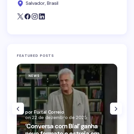
Salvador, Brasil
FEATURED POSTS
NEWS
N
por Portal Correio
por
on
22 de dezembro de 2025
on
‘Conversa com Bial’ ganha
‘O
novo formato e estreia em
o 