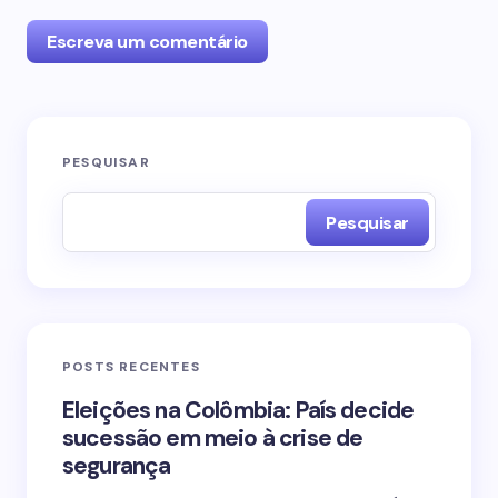
Escreva um comentário
O seu endereço de e-mail não será publicado.
PESQUISAR
Campos obrigatórios são marcados com
*
Pesquisar
Name *
Email *
POSTS RECENTES
Your Comment *
Eleições na Colômbia: País decide
sucessão em meio à crise de
segurança