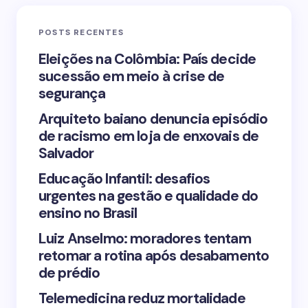
Email *
POSTS RECENTES
Your Comment *
Eleições na Colômbia: País decide
sucessão em meio à crise de
segurança
Arquiteto baiano denuncia episódio
de racismo em loja de enxovais de
Save my name and email in this browser for the
Salvador
next time I comment.
Educação Infantil: desafios
urgentes na gestão e qualidade do
Submit Comment
ensino no Brasil
Luiz Anselmo: moradores tentam
retomar a rotina após desabamento
de prédio
Telemedicina reduz mortalidade