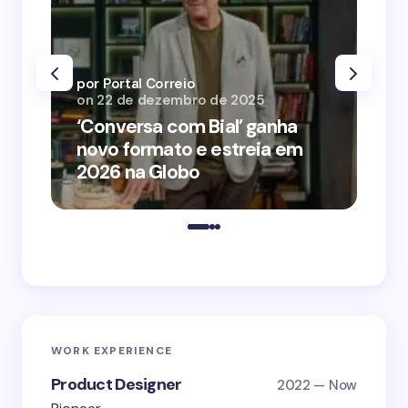
por Portal Correio
por
on
22 de dezembro de 2025
on
‘Conversa com Bial’ ganha
‘O
novo formato e estreia em
o 
2026 na Globo
me
WORK EXPERIENCE
Product Designer
2022 — Now