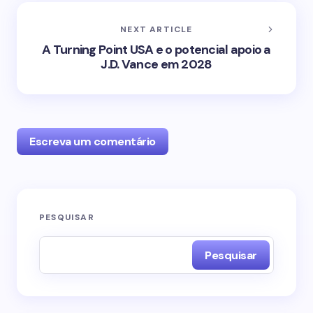
NEXT ARTICLE
A Turning Point USA e o potencial apoio a
J.D. Vance em 2028
Escreva um comentário
O seu endereço de e-mail não será publicado.
PESQUISAR
Campos obrigatórios são marcados com
*
Pesquisar
Name *