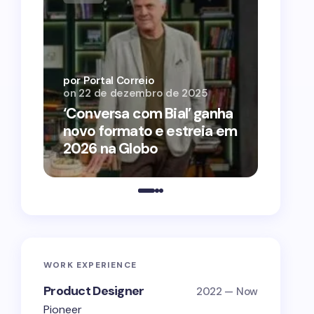
por Por
on
12 
por Portal Correio
on
22 de dezembro de 2025
‘O Ag
‘Conversa com Bial’ ganha
conqu
novo formato e estreia em
2026 
2026 na Globo
estra
WORK EXPERIENCE
Product Designer
2022 — Now
Pioneer