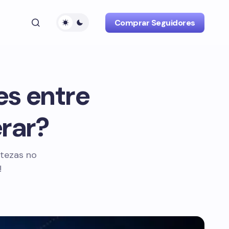
Comprar Seguidores
es entre
erar?
rtezas no
!