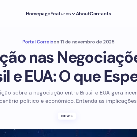
Homepage
Features
About
Contacts
Portal Correio
on
11 de novembro de 2025
ição nas Negociaçõ
il e EUA: O que Esp
nição sobre a negociação entre Brasil e EUA gera ince
cenário político e econômico. Entenda as implicações
NEWS