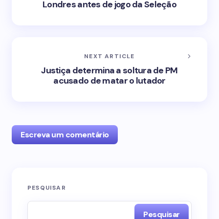
Londres antes de jogo da Seleção
NEXT ARTICLE
Justiça determina a soltura de PM
acusado de matar o lutador
Escreva um comentário
O seu endereço de e-mail não será publicado.
PESQUISAR
Campos obrigatórios são marcados com
*
Pesquisar
Name *