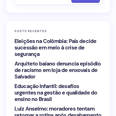
Email *
POSTS RECENTES
Your Comment *
Eleições na Colômbia: País decide
sucessão em meio à crise de
segurança
Arquiteto baiano denuncia episódio
de racismo em loja de enxovais de
Save my name and email in this browser for the
Salvador
next time I comment.
Educação Infantil: desafios
urgentes na gestão e qualidade do
Submit Comment
ensino no Brasil
Luiz Anselmo: moradores tentam
retomar a rotina após desabamento