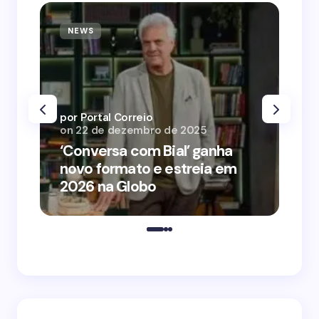
NEWS
N
por Portal Correio
por
on
22 de dezembro de 2025
on
‘Conversa com Bial’ ganha
‘O
novo formato e estreia em
o 
2026 na Globo
me