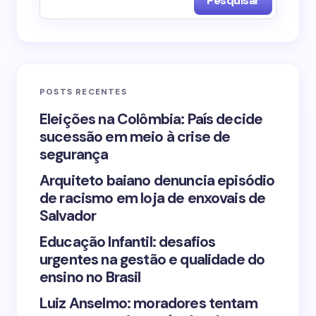
Pesquisar
Name *
Email *
POSTS RECENTES
Your Comment *
Eleições na Colômbia: País decide
sucessão em meio à crise de
segurança
Arquiteto baiano denuncia episódio
de racismo em loja de enxovais de
Save my name and email in this browser for the
Salvador
next time I comment.
Educação Infantil: desafios
urgentes na gestão e qualidade do
Submit Comment
ensino no Brasil
Luiz Anselmo: moradores tentam