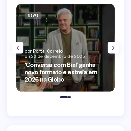
NEWS
N
por Portal Correio
por
on
22 de dezembro de 2025
on
‘Conversa com Bial’ ganha
‘O
novo formato e estreia em
o 
2026 na Globo
me