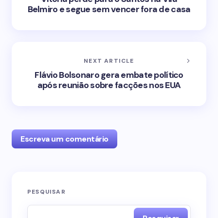
Belmiro e segue sem vencer fora de casa
NEXT ARTICLE
Flávio Bolsonaro gera embate político
após reunião sobre facções nos EUA
Escreva um comentário
O seu endereço de e-mail não será publicado.
PESQUISAR
Campos obrigatórios são marcados com
*