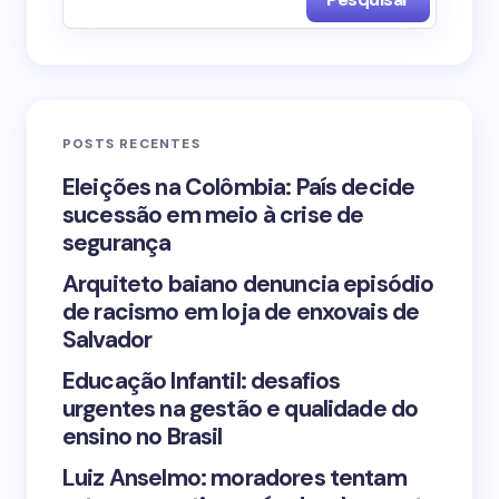
Name *
Email *
POSTS RECENTES
Your Comment *
Eleições na Colômbia: País decide
sucessão em meio à crise de
segurança
Arquiteto baiano denuncia episódio
de racismo em loja de enxovais de
Save my name and email in this browser for the
Salvador
next time I comment.
Educação Infantil: desafios
urgentes na gestão e qualidade do
Submit Comment
ensino no Brasil
Luiz Anselmo: moradores tentam