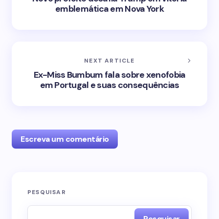
emblemática em Nova York
NEXT ARTICLE
Ex-Miss Bumbum fala sobre xenofobia
em Portugal e suas consequências
Escreva um comentário
O seu endereço de e-mail não será publicado.
PESQUISAR
Campos obrigatórios são marcados com
*
Pesquisar