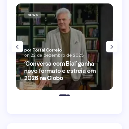
NEWS
N
por Portal Correio
por
on
22 de dezembro de 2025
on
‘Conversa com Bial’ ganha
‘O
novo formato e estreia em
o 
2026 na Globo
me