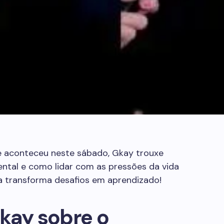
 aconteceu neste sábado, Gkay trouxe
ental e como lidar com as pressões da vida
a transforma desafios em aprendizado!
kay sobre o