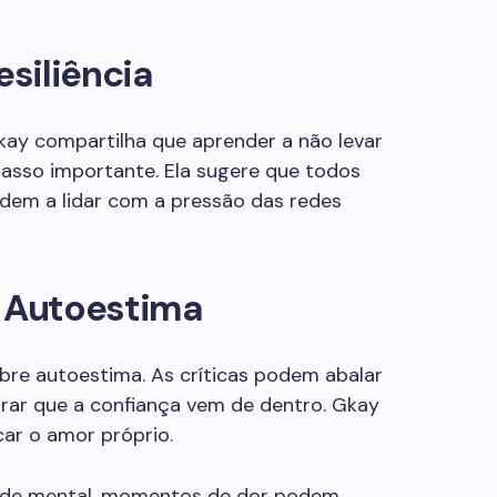
siliência
 Gkay compartilha que aprender a não levar
passo importante. Ela sugere que todos
udem a lidar com a pressão das redes
a Autoestima
bre autoestima. As críticas podem abalar
brar que a confiança vem de dentro. Gkay
car o amor próprio.
úde mental, momentos de dor podem