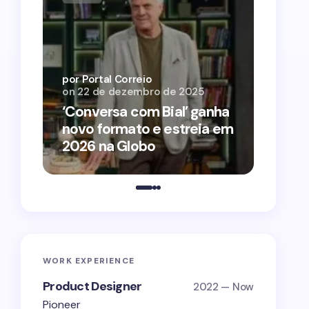
por Por
on
12 
por Portal Correio
on
22 de dezembro de 2025
‘O Ag
‘Conversa com Bial’ ganha
conqu
novo formato e estreia em
2026 
2026 na Globo
estra
WORK EXPERIENCE
Product Designer
2022 — Now
Pioneer