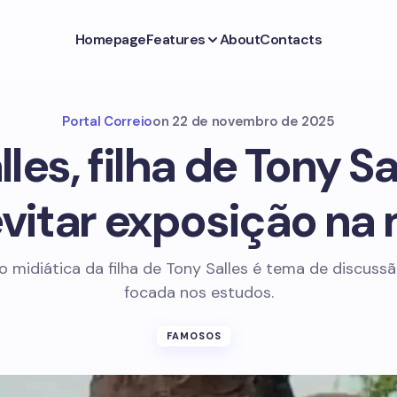
Homepage
Features
About
Contacts
Portal Correio
on
22 de novembro de 2025
lles, filha de Tony S
evitar exposição na 
 midiática da filha de Tony Salles é tema de discuss
focada nos estudos.
FAMOSOS