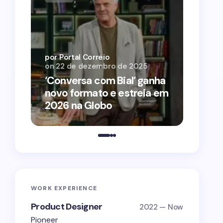
por Por
on
12 
por Portal Correio
on
22 de dezembro de 2025
‘O Ag
‘Conversa com Bial’ ganha
conqu
novo formato e estreia em
2026 
2026 na Globo
estra
WORK EXPERIENCE
Product Designer
2022 — Now
Pioneer