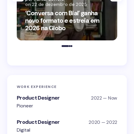
on
22 de dezembro de 2025
on
‘Conversa com Bial’ ganha
‘O
novo formato e estreia em
o 
2026 na Globo
me
WORK EXPERIENCE
Product Designer
2022 — Now
Pioneer
Product Designer
2020 — 2022
Digital