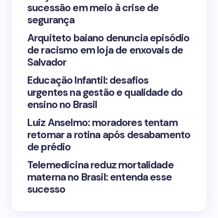
sucessão em meio à crise de
segurança
Arquiteto baiano denuncia episódio
de racismo em loja de enxovais de
Save my name and email in this browser for the
Salvador
next time I comment.
Educação Infantil: desafios
urgentes na gestão e qualidade do
Submit Comment
ensino no Brasil
Luiz Anselmo: moradores tentam
retomar a rotina após desabamento
de prédio
Telemedicina reduz mortalidade
materna no Brasil: entenda esse
sucesso