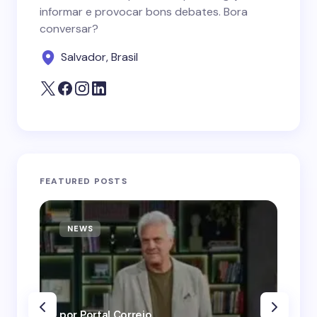
informar e provocar bons debates. Bora
conversar?
Salvador, Brasil
FEATURED POSTS
NEWS
N
por Portal Correio
por