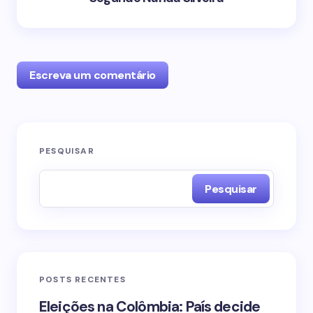
Escreva um comentário
O seu endereço de e-mail não será publicado.
PESQUISAR
Campos obrigatórios são marcados com
*
Pesquisar
Name *
Email *
POSTS RECENTES
Your Comment *
Eleições na Colômbia: País decide