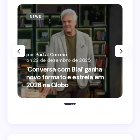
NEWS
N
por Portal Correio
por
on
22 de dezembro de 2025
on
‘Conversa com Bial’ ganha
‘O
novo formato e estreia em
o 
2026 na Globo
me