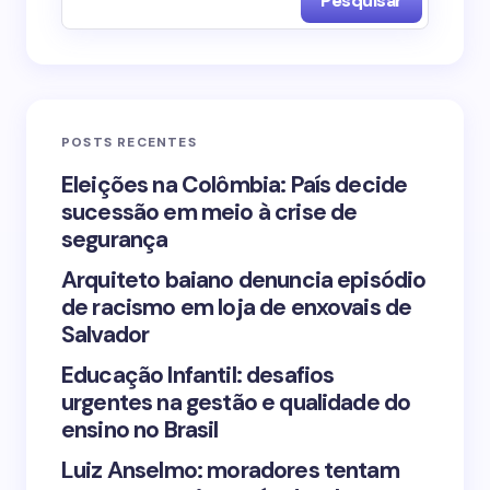
Pesquisar
Name *
Email *
POSTS RECENTES
Your Comment *
Eleições na Colômbia: País decide
sucessão em meio à crise de
segurança
Arquiteto baiano denuncia episódio
de racismo em loja de enxovais de
Save my name and email in this browser for the
Salvador
next time I comment.
Educação Infantil: desafios
urgentes na gestão e qualidade do
Submit Comment
ensino no Brasil
Luiz Anselmo: moradores tentam