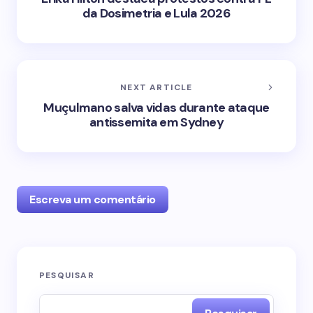
da Dosimetria e Lula 2026
NEXT ARTICLE
Muçulmano salva vidas durante ataque
antissemita em Sydney
Escreva um comentário
O seu endereço de e-mail não será publicado.
PESQUISAR
Campos obrigatórios são marcados com
*