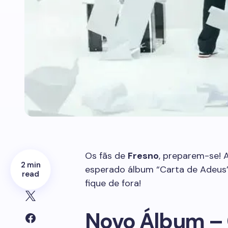
Os fãs de
Fresno
, preparem-se! 
2 min
esperado álbum “Carta de Adeus”
read
fique de fora!
Novo Álbum – 