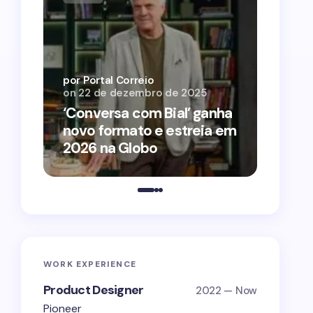
por Por
on
12 
por Portal Correio
on
22 de dezembro de 2025
‘O Ag
‘Conversa com Bial’ ganha
conqu
novo formato e estreia em
2026 
2026 na Globo
estra
WORK EXPERIENCE
Product Designer
2022 — Now
Pioneer