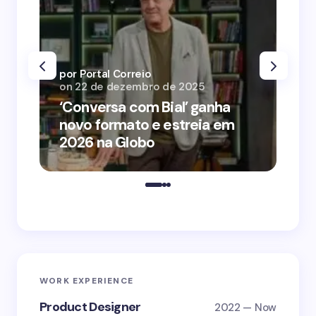
por Portal Correio
por
on
22 de dezembro de 2025
on
‘Conversa com Bial’ ganha
‘O
novo formato e estreia em
o 
2026 na Globo
me
WORK EXPERIENCE
Product Designer
2022 — Now