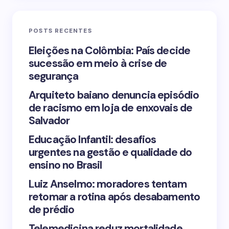
Email *
POSTS RECENTES
Your Comment *
Eleições na Colômbia: País decide
sucessão em meio à crise de
segurança
Arquiteto baiano denuncia episódio
de racismo em loja de enxovais de
Save my name and email in this browser for the
Salvador
next time I comment.
Educação Infantil: desafios
urgentes na gestão e qualidade do
Submit Comment
ensino no Brasil
Luiz Anselmo: moradores tentam
retomar a rotina após desabamento
de prédio
Telemedicina reduz mortalidade