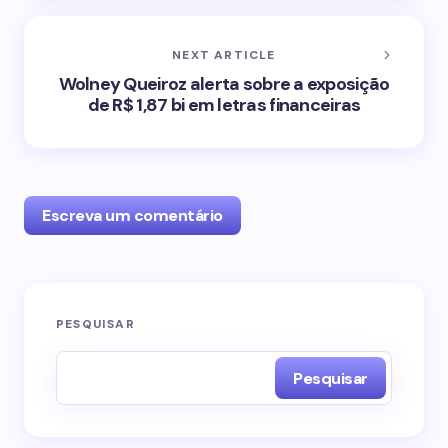
NEXT ARTICLE
Wolney Queiroz alerta sobre a exposição
de R$ 1,87 bi em letras financeiras
Escreva um comentário
O seu endereço de e-mail não será publicado.
PESQUISAR
Campos obrigatórios são marcados com
*
Pesquisar
Name *