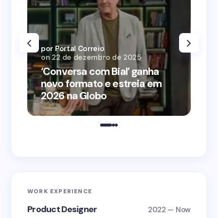
por Portal Correio
por
on
22 de dezembro de 2025
on
‘Conversa com Bial’ ganha
‘O
novo formato e estreia em
o 
2026 na Globo
me
WORK EXPERIENCE
Product Designer
2022 — Now