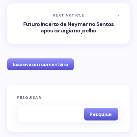
NEXT ARTICLE
Futuro incerto de Neymar no Santos
após cirurgia no joelho
Escreva um comentário
O seu endereço de e-mail não será publicado.
PESQUISAR
Campos obrigatórios são marcados com
*
Pesquisar
Name *