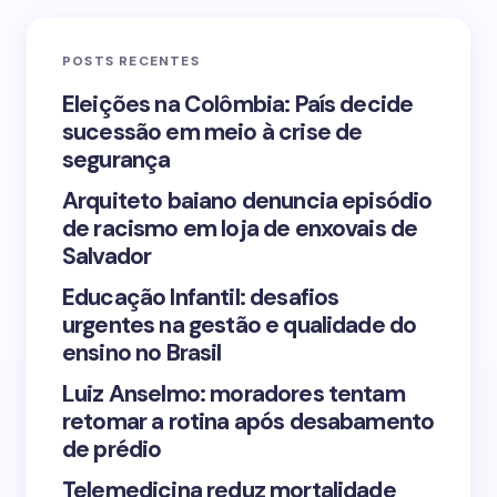
Email *
POSTS RECENTES
Your Comment *
Eleições na Colômbia: País decide
sucessão em meio à crise de
segurança
Arquiteto baiano denuncia episódio
de racismo em loja de enxovais de
Save my name and email in this browser for the
Salvador
next time I comment.
Educação Infantil: desafios
urgentes na gestão e qualidade do
Submit Comment
ensino no Brasil
Luiz Anselmo: moradores tentam
retomar a rotina após desabamento
de prédio
Telemedicina reduz mortalidade