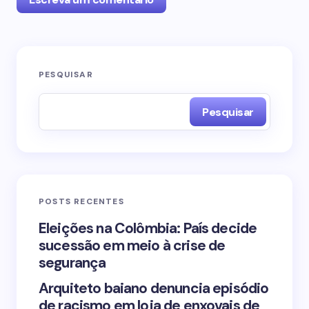
O seu endereço de e-mail não será publicado.
PESQUISAR
Campos obrigatórios são marcados com
*
Pesquisar
Name *
Email *
POSTS RECENTES
Your Comment *
Eleições na Colômbia: País decide
sucessão em meio à crise de
segurança
Arquiteto baiano denuncia episódio
de racismo em loja de enxovais de