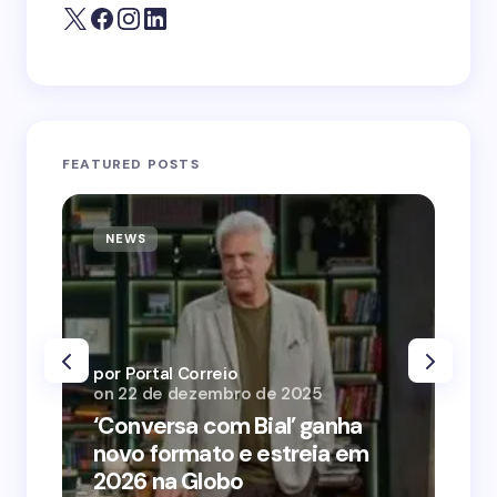
FEATURED POSTS
NEWS
N
por Portal Correio
por
on
22 de dezembro de 2025
on
‘Conversa com Bial’ ganha
‘O
novo formato e estreia em
o 
2026 na Globo
me