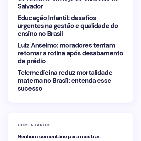
Save my name and email in this browser for the
Salvador
next time I comment.
Educação Infantil: desafios
urgentes na gestão e qualidade do
Submit Comment
ensino no Brasil
Luiz Anselmo: moradores tentam
retomar a rotina após desabamento
de prédio
Telemedicina reduz mortalidade
materna no Brasil: entenda esse
sucesso
COMENTÁRIOS
Nenhum comentário para mostrar.