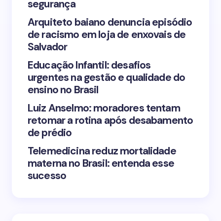
segurança
Arquiteto baiano denuncia episódio
de racismo em loja de enxovais de
Save my name and email in this browser for the
Salvador
next time I comment.
Educação Infantil: desafios
urgentes na gestão e qualidade do
Submit Comment
ensino no Brasil
Luiz Anselmo: moradores tentam
retomar a rotina após desabamento
de prédio
Telemedicina reduz mortalidade
materna no Brasil: entenda esse
sucesso