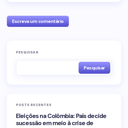
Escreva um comentário
O seu endereço de e-mail não será publicado.
PESQUISAR
Campos obrigatórios são marcados com
*
Pesquisar
Name *
Email *
POSTS RECENTES
Your Comment *
Eleições na Colômbia: País decide
sucessão em meio à crise de