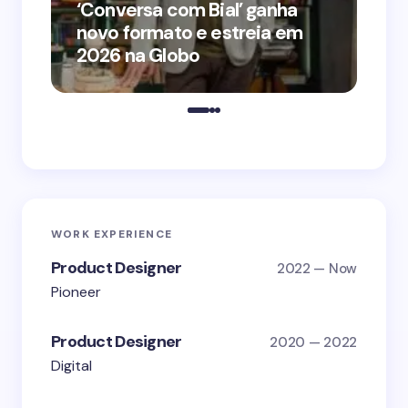
‘Conversa com Bial’ ganha
‘O
novo formato e estreia em
o 
2026 na Globo
me
WORK EXPERIENCE
Product Designer
2022 — Now
Pioneer
Product Designer
2020 — 2022
Digital