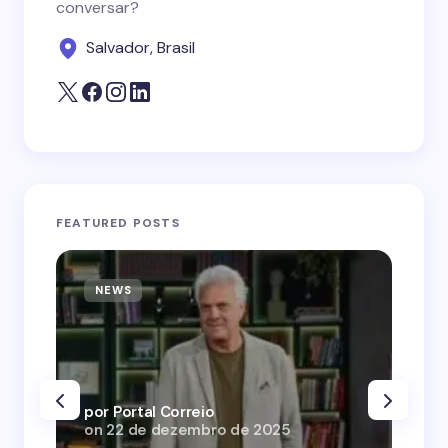
conversar?
Salvador, Brasil
FEATURED POSTS
NEWS
N
por Portal Correio
por
on
22 de dezembro de 2025
on