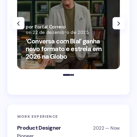
por Portal Correio
por
on
22 de dezembro de 2025
on
‘Conversa com Bial’ ganha
‘O
novo formato e estreia em
o 
2026 na Globo
me
WORK EXPERIENCE
Product Designer
2022 — Now
Pioneer