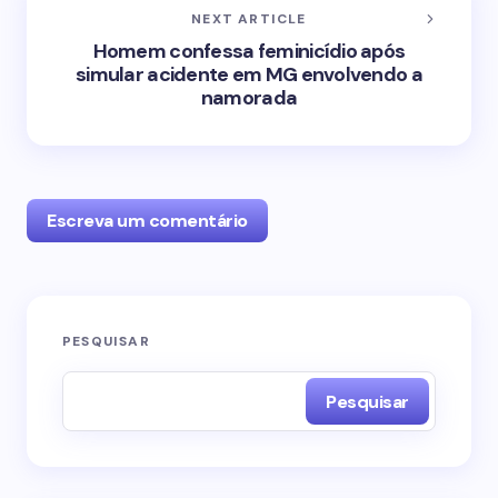
NEXT ARTICLE
Homem confessa feminicídio após
simular acidente em MG envolvendo a
namorada
Escreva um comentário
O seu endereço de e-mail não será publicado.
PESQUISAR
Campos obrigatórios são marcados com
*
Pesquisar
Name *
Email *