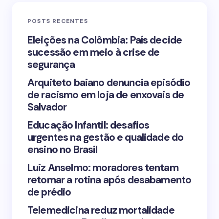
POSTS RECENTES
Your Comment *
Eleições na Colômbia: País decide
sucessão em meio à crise de
segurança
Arquiteto baiano denuncia episódio
de racismo em loja de enxovais de
Save my name and email in this browser for the
Salvador
next time I comment.
Educação Infantil: desafios
urgentes na gestão e qualidade do
Submit Comment
ensino no Brasil
Luiz Anselmo: moradores tentam
retomar a rotina após desabamento
de prédio
Telemedicina reduz mortalidade