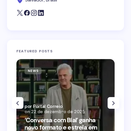
FEATURED POSTS
NEWS
N
por Portal Correio
por
on
22 de dezembro de 2025
on
‘Conversa com Bial’ ganha
‘O
novo formato e estreia em
o 