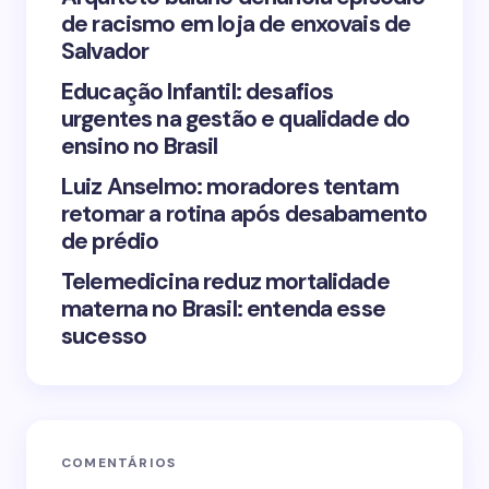
de racismo em loja de enxovais de
Save my name and email in this browser for the
Salvador
next time I comment.
Educação Infantil: desafios
urgentes na gestão e qualidade do
Submit Comment
ensino no Brasil
Luiz Anselmo: moradores tentam
retomar a rotina após desabamento
de prédio
Telemedicina reduz mortalidade
materna no Brasil: entenda esse
sucesso
COMENTÁRIOS