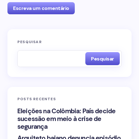
Escreva um comentário
O seu endereço de e-mail não será publicado.
PESQUISAR
Campos obrigatórios são marcados com
*
Pesquisar
Name *
Email *
POSTS RECENTES
Your Comment *
Eleições na Colômbia: País decide
sucessão em meio à crise de
segurança
Arquiteto baiano denuncia episódio