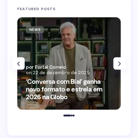
FEATURED POSTS
NEWS
N
por Portal Correio
por
on
22 de dezembro de 2025
on
‘Conversa com Bial’ ganha
‘O
novo formato e estreia em
o 
2026 na Globo
me