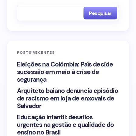
Campos obrigatórios são marcados com
*
Pesquisar
Name *
Email *
POSTS RECENTES
Your Comment *
Eleições na Colômbia: País decide
sucessão em meio à crise de
segurança
Arquiteto baiano denuncia episódio
de racismo em loja de enxovais de
Save my name and email in this browser for the
Salvador
next time I comment.
Educação Infantil: desafios
urgentes na gestão e qualidade do
Submit Comment
ensino no Brasil