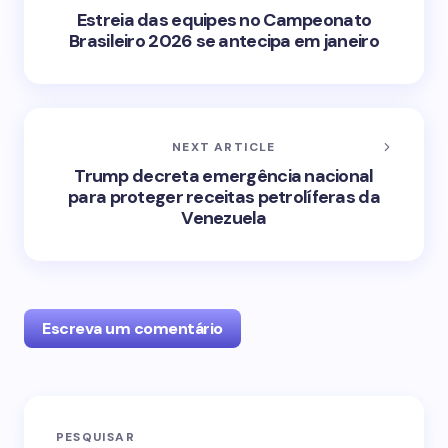
Estreia das equipes no Campeonato
Brasileiro 2026 se antecipa em janeiro
NEXT ARTICLE
Trump decreta emergência nacional
para proteger receitas petrolíferas da
Venezuela
Escreva um comentário
O seu endereço de e-mail não será publicado.
PESQUISAR