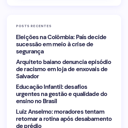
Email *
POSTS RECENTES
Your Comment *
Eleições na Colômbia: País decide
sucessão em meio à crise de
segurança
Arquiteto baiano denuncia episódio
de racismo em loja de enxovais de
Save my name and email in this browser for the
Salvador
next time I comment.
Educação Infantil: desafios
urgentes na gestão e qualidade do
Submit Comment
ensino no Brasil
Luiz Anselmo: moradores tentam
retomar a rotina após desabamento
de prédio