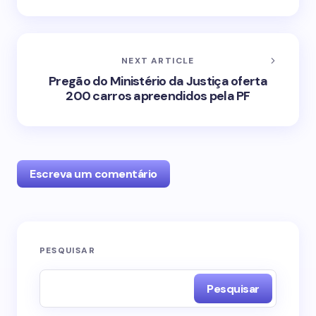
NEXT ARTICLE
Pregão do Ministério da Justiça oferta
200 carros apreendidos pela PF
Escreva um comentário
O seu endereço de e-mail não será publicado.
PESQUISAR
Campos obrigatórios são marcados com
*
Pesquisar
Name *