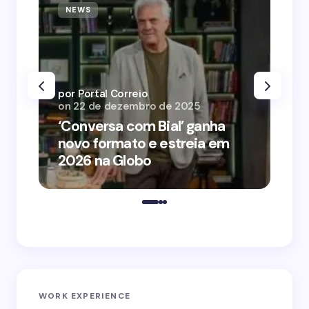
NEWS
N
por Portal Correio
por
on
22 de dezembro de 2025
on
‘Conversa com Bial’ ganha
‘O
novo formato e estreia em
o 
2026 na Globo
me
WORK EXPERIENCE