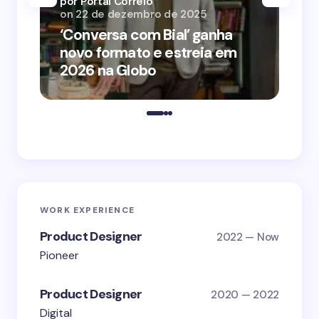
por Portal Correio
por
on
22 de dezembro de 2025
on
‘Conversa com Bial’ ganha
‘O
novo formato e estreia em
o 
2026 na Globo
me
WORK EXPERIENCE
Product Designer
2022 — Now
Pioneer
Product Designer
2020 — 2022
Digital