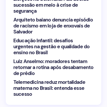
sucessão em meio à crise de
segurança
Arquiteto baiano denuncia episódio
de racismo em loja de enxovais de
Save my name and email in this browser for the
Salvador
next time I comment.
Educação Infantil: desafios
urgentes na gestão e qualidade do
Submit Comment
ensino no Brasil
Luiz Anselmo: moradores tentam
retomar a rotina após desabamento
de prédio
Telemedicina reduz mortalidade
materna no Brasil: entenda esse
sucesso