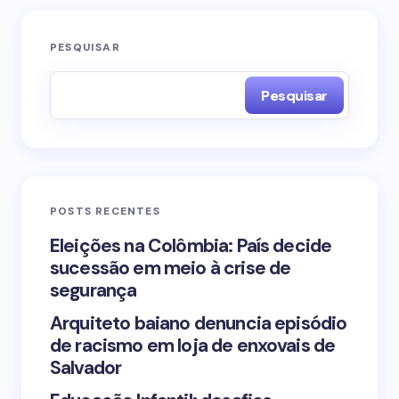
O seu endereço de e-mail não será publicado.
PESQUISAR
Campos obrigatórios são marcados com
*
Pesquisar
Name *
Email *
POSTS RECENTES
Your Comment *
Eleições na Colômbia: País decide
sucessão em meio à crise de
segurança
Arquiteto baiano denuncia episódio
de racismo em loja de enxovais de
Save my name and email in this browser for the
Salvador
next time I comment.