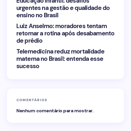
Educação Infantil: desafios
urgentes na gestão e qualidade do
Submit Comment
ensino no Brasil
Luiz Anselmo: moradores tentam
retomar a rotina após desabamento
de prédio
Telemedicina reduz mortalidade
materna no Brasil: entenda esse
sucesso
COMENTÁRIOS
Nenhum comentário para mostrar.