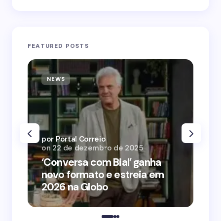
FEATURED POSTS
NEWS
N
por Portal Correio
por
on
22 de dezembro de 2025
on
‘Conversa com Bial’ ganha
‘O
novo formato e estreia em
o 
2026 na Globo
me