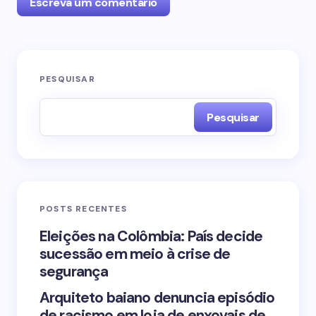
Escreva um comentário
O seu endereço de e-mail não será publicado.
PESQUISAR
Campos obrigatórios são marcados com
*
Pesquisar
Name *
Email *
POSTS RECENTES
Your Comment *
Eleições na Colômbia: País decide
sucessão em meio à crise de
segurança
Arquiteto baiano denuncia episódio
de racismo em loja de enxovais de