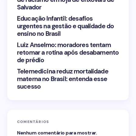
Save my name and email in this browser for the
Salvador
next time I comment.
Educação Infantil: desafios
urgentes na gestão e qualidade do
Submit Comment
ensino no Brasil
Luiz Anselmo: moradores tentam
retomar a rotina após desabamento
de prédio
Telemedicina reduz mortalidade
materna no Brasil: entenda esse
sucesso
COMENTÁRIOS
Nenhum comentário para mostrar.