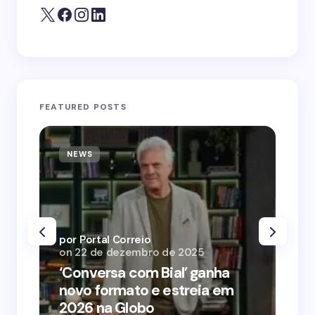
FEATURED POSTS
NEWS
N
por Portal Correio
por
on
22 de dezembro de 2025
on
‘Conversa com Bial’ ganha
‘O
novo formato e estreia em
o 
2026 na Globo
me